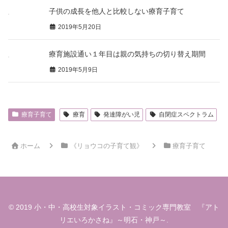
子供の成長を他人と比較しない療育子育て
2019年5月20日
療育施設通い１年目は親の気持ちの切り替え期間
2019年5月9日
療育子育て
療育
発達障がい児
自閉症スペクトラム
ホーム
《リョウコの子育て観》
療育子育て
© 2019 小・中・高校生対象イラスト・コミック専門教室 『アト
リエいろかさね』～明石・神戸～.