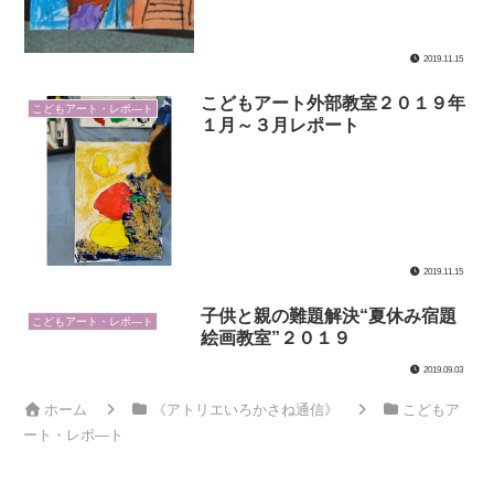
2019.11.15
こどもアート外部教室２０１９年
こどもアート・レポ―ト
１月～３月レポート
2019.11.15
子供と親の難題解決“夏休み宿題
こどもアート・レポ―ト
絵画教室”２０１９
2019.09.03
ホーム
《アトリエいろかさね通信》
こどもア
ート・レポ―ト