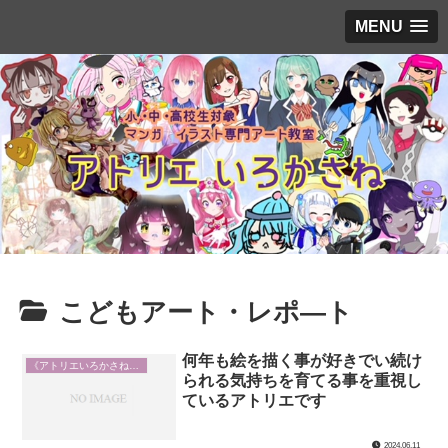
MENU
こどもアート・レポ―ト
何年も絵を描く事が好きでい続け
《アトリエいろかさね通信》
られる気持ちを育てる事を重視し
ているアトリエです
2024.06.11