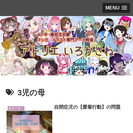
MENU
3児の母
自閉症児の【愛着行動】の問題
療育子育て